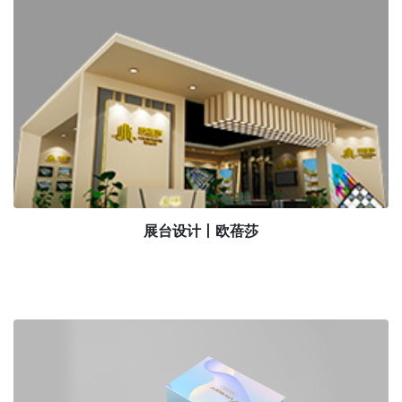
展台设计丨欧蓓莎